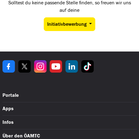
Solltest du keine passende Stelle finden, so freuen wir uns
auf deine
Initiativbewerbung
Portale
auto touring
Apps
Fahrtechnik
ÖAMTC App
Campingclub
Infos
Führerschein App
Austrian Motorsport Federation
Blog
Meine Reise
Reisebüro
Über den ÖAMTC